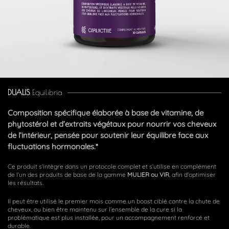
DUALIS
Equilibria
Composition spécifique élaborée à base de vitamine, de
phytostérol et d’extraits végétaux pour nourrir vos cheveux
de l’intérieur, pensée pour soutenir leur équilibre face aux
fluctuations hormonales.*
Ce produit s’intègre dans un protocole complet et s’utilise en complément
de l’un des produits de base de la gamme
MULIER ou VIR
, afin d’optimiser
les résultats.
Il peut être utilisé le premier mois comme un boost ciblé contre la chute de
cheveux, ou bien être maintenu sur l’ensemble de la cure si la
problématique est plus installée, pour un accompagnement renforcé et
durable.