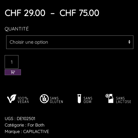
PLAGE
CHF
29.00
–
CHF
75.00
DE
QUANTITÉ
PRIX :
CHF 29.0
quantité
À
de
CHF 75.0
DUALIS
Equilibria
Alternative:
UGS :
DE102501
Catégorie :
For Both
Marque :
CAPILACTIVE