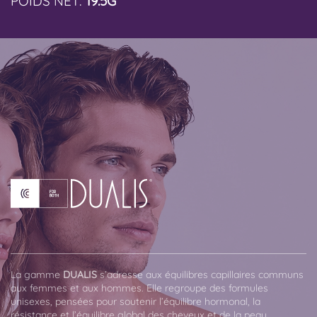
POIDS NET:
19.5G
La gamme
DUALIS
s’adresse aux équilibres capillaires communs
aux femmes et aux hommes. Elle regroupe des formules
unisexes, pensées pour soutenir l’équilibre hormonal, la
résistance et l’équilibre global des cheveux et de la peau.