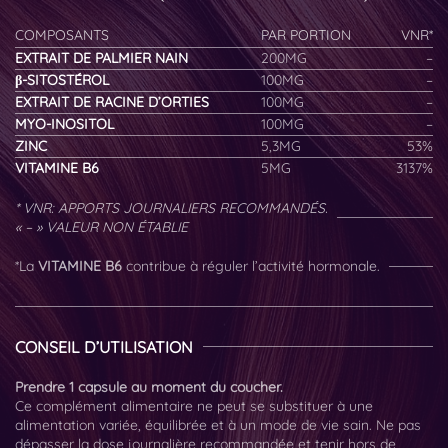
COMPOSANTS
PAR PORTION
VNR*
EXTRAIT DE PALMIER NAIN
200MG
–
β-SITOSTÉROL
100MG
–
EXTRAIT DE RACINE D’ORTIES
100MG
–
MYO-INOSITOL
100MG
–
ZINC
5,3MG
53%
VITAMINE B6
5MG
3137%
* VNR: APPORTS JOURNALIERS RECOMMANDÉS.
« – » VALEUR NON ÉTABLIE
*La
VITAMINE B6
contribue à réguler l’activité hormonale.
CONSEIL D’UTILISATION
Prendre 1 capsule au moment du coucher.
Ce complément alimentaire ne peut se substituer à une
alimentation variée, équilibrée et à un mode de vie sain. Ne pas
dépasser la dose journalière recommandée et tenir hors de